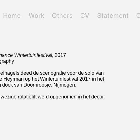
Home
Work
Others
CV
Statement
C
mance Wintertuinfestival,
2017
graphy
efnagels deed de scenografie voor de solo van
e Heyrman op het Wintertuinfestival 2017 in het
g dock van Doornroosje, Nijmegen.
wezige rotatielift werd opgenomen in het decor.