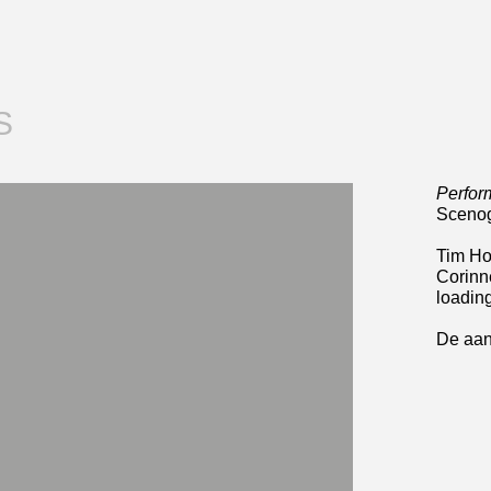
S
Perfor
Sceno
Tim Ho
Corinn
loadin
De aan